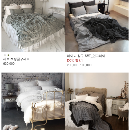
레이나 침구 SET_연그레이
리브 셔링침구세트
[50% 할인]
630,000
200,000
100,000