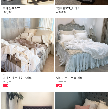
로라 침구 SET
*겹프릴SET_화이트
500,000
400,000
애니 셔링 누빔 침구세트
릴리안 누빔 이불 세트
580,000
320,000