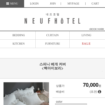
스피니 베개 커버
<백아이보리>
70,000
상품가
원
배송비
(조건)
color